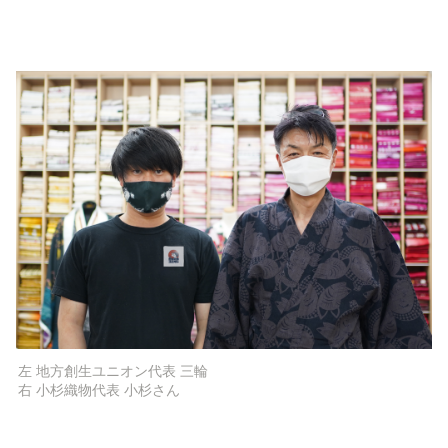
左 地方創生ユニオン代表 三輪 

右 小杉織物代表 小杉さん