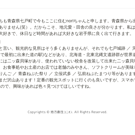
ちも青森県七戸町で今もここに住むnoriちゃんと申します。青森県から
ありません(笑）。だからこそ、地元愛・田舎の良さが分かります。私
大好きで、休日など時間があれば大好きな岩手県に良く出て行きます。


と言い、観光的な見所はそう多くありませんが、それでも七戸城跡 ／ 天
内で最初に出来た道の駅)などがあり、北海道・北東北縄文遺跡群が世界
には二ッ森貝塚があり、使われていない校舎を改装して出来た二ッ森貝
お食事処やお土産のお店では老舗のみやきん、ソフトクリームが美味しいN
んご ／ 青森ねぶた祭り ／ 立佞武多 ／ 弘前ねぷたまつり等があり
まだ沢山あります！定番の観光スポットに行くのも良いですが、スマホ
るので、興味があれば色々見つけてほしいですね。