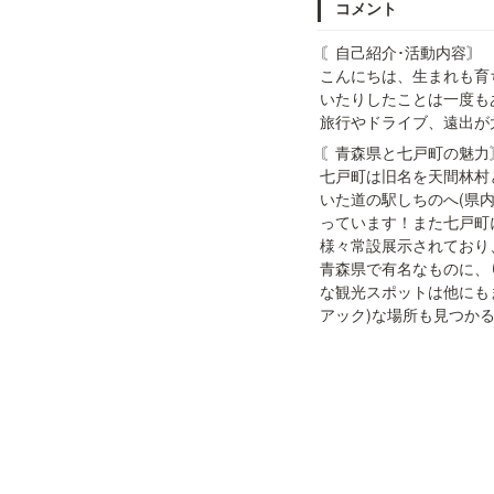
コメント
〘自己紹介･活動内容〙

こんにちは、生まれも育
いたりしたことは一度も
旅行やドライブ、遠出が
〘青森県と七戸町の魅力〙
七戸町は旧名を天間林村
いた道の駅しちのへ(県
っています！また七戸町
様々常設展示されており、
青森県で有名なものに、り
な観光スポットは他にも
アック)な場所も見つか