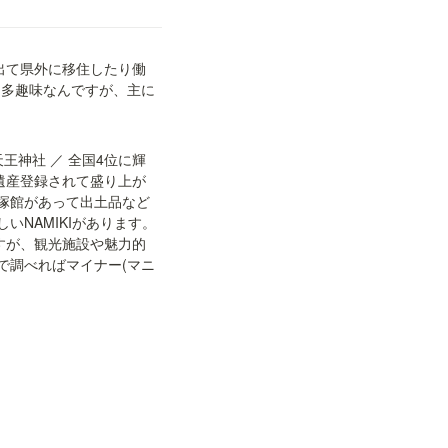
出て県外に移住したり働
は多趣味なんですが、主に
王神社 ／ 全国4位に輝
遺産登録されて盛り上が
塚館があって出土品など
AMIKIがあります。

ますが、観光施設や魅力的
で調べればマイナー(マニ