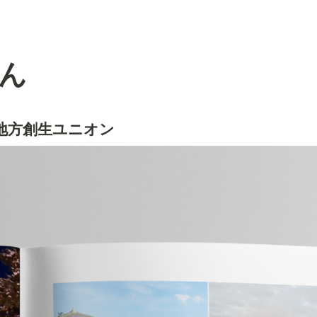
ゃん
✕  地方創生ユニオン