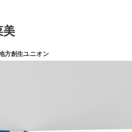
菜美
  地方創生ユニオン