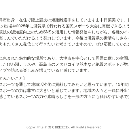
津市出身・在住で陸上競技の短距離選手をしています山中日菜美です。
ピック出場や2025年に滋賀県で行われる国民スポーツ大会に貢献できるよ
競技の認知度向上のためSNSを活用した情報発信をしながら、各種のイ
楽しんでいただけるよう努力しています。今後は滋賀県の素晴らしさを
力もたくさん発信して行きたいと考えていますので、ぜひ応援していた
に恵まれた魅力的な場所であり、大津市を中心として周囲に癒しの空間
したびわ湖テラスや、高島市のメタセコイヤ並木など絶景スポットが増
イブで訪れる楽しみが増えていると感じています。
てみたいこと〙

スポーツを通して地域活性化に貢献してみたいと思っています。15年
スポーツの力は非常に大きいと感じています。地域の人々と一緒に外出
感じているスポーツの力や素晴らしさを一般の方々にも触れやすい形で