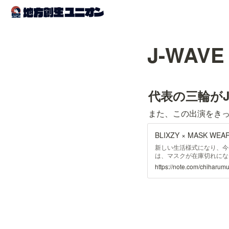
J-WA
代表の三輪が
また、この出演をきっか
新しい生活様式になり、今
は、マスクが在庫切れにな
アでマスクの在庫が豊富な
https://note.com/chihar
ファッションアイテムとし
す。 わたしはつい最近ま
ビジュアルにも飽きてきたな
SHIBUYA DESIGN 
の