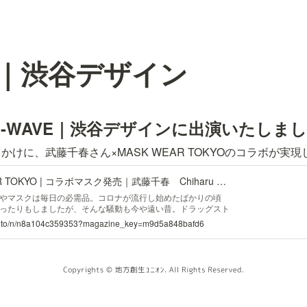
VE｜渋谷デザイン
J-WAVE｜渋谷デザインに出演いたしま
けに、武藤千春さん×MASK WEAR TOKYOのコラボが実
BLIXZY × MASK WEAR TOKYO | コラボマスク発売｜武藤千春 Chiharu Muto
やマスクは毎日の必需品。コロナが流行し始めたばかりの頃
ったりもしましたが、そんな騒動も今や遠い昔。ドラッグスト
のはもちろん、最近ではマスクをコーディネートの一部となる
umuto/n/n8a104c359353?magazine_key=m9d5a848bafd6
て、様々なブランドが繰り返し使えるマスクを販売していま
で、使い捨ての白いマスクを使っていましたが、そろそろこの
〜と思っていたとき、毎週担当しているラジオ番組 J-WAVE
にファッションマスクに特化したECサイト「MASK WEAR TOKYO」