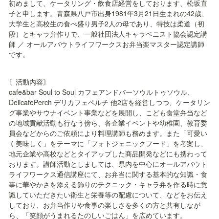
初めまして、ケータリング・飲食店経営をしております、松坂直
子と申します。青森県八戸市出身1981年3月21日生まれの42歳、
大学生と高校生の食べ盛り男子2人の母であり、特技は柔道（初
段）とキャラ弁作りで、一般社団法人キャラベニスト協会認定講
師 ／ オールアバウトライフワークスお弁当楽マスター認定講師
です。
〘活動内容〙

cafe&bar Soul to Soul カフェアンドバーソウルトゥソウル、
DelicafePerch デリカフェペルチ 他2店を経営しつつ、ケータリン
グ事業やサウナイベント事業などを展開し、こども食堂弁当など
の地域貢献活動も行なう傍ら、各企業イベントや幼稚園、教育委
員会などからのご依頼により料理講師も務めます。また「可愛い
く美味しく」をテーマに「フォトジェニックフード」を考案し、
地元企業や高校などとタイアップした商品開発などにも携わって
おります。講師活動としましては、県内を中心にオールアバウト
ライフワークス通信講座にて、お弁当に関する基本的な知識・食
事に華やかさを添える飾りのテクニック・キャラ弁を作る時に意
識していただきたい衛生と栄養等の配慮について、などをお伝え
しており、お弁当作りや食事の楽しさを多くの方と共有しなが
ら、「笑顔がうまれるたのしいごはん」を広めています。