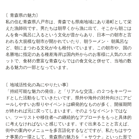
〘青森県の魅力〙

私の住む青森県八戸市は、青森でも県南地域にあり港町として栄
えた漁師街です。男たちは朝早くから漁に出て、そこから朝ごは
んを食べ風呂に入るという文化が昔からあり、日本一の朝市と言
われる大規模な朝市が開かれていたり、朝ラーメン・ 朝風呂な
ど、朝にまつわる文化が今も根付いています。この朝市や、国の
名勝地に指定のある種差海岸は国内外からのお客様に人気のスポ
ットで、食材の豊富な青森ならではの食文化と併せて、当地の数
ある魅力の一部となっています。
〘地域活性化の為にやりたい事〙

「持続可能な魅力の発信」と「リアルな交流」の２つをキーワー
ドとした活動をしていきたいです。県外や海外の対外向けにアピ
ールしやすいお祭りやイベントは瞬発的なものが多く、開催期間
が終われば元に戻ってしまいます。そのようなイベントではな
い、ツーリストや移住者への継続的なアプローチをもっと具体的
に考えなければないと感じています。すぐ出来ることと言えば、
街中の案内やメニューを多言語化するなどですが、私たちはサウ
ナ事業の一環として、青森県の魅力を「＋サウナ」といった形で