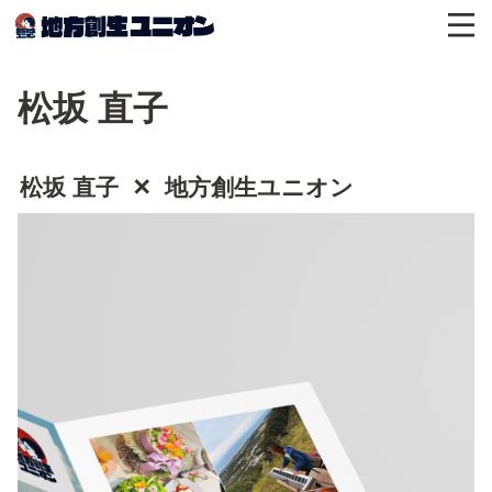
松坂 直子
松坂 直子  ✕  地方創生ユニオン