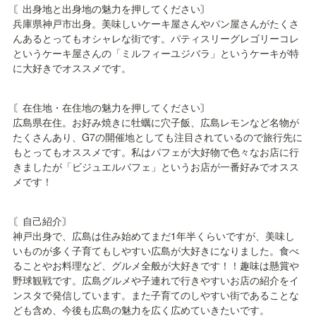
〘出身地と出身地の魅力を押してください〙

兵庫県神戸市出身。美味しいケーキ屋さんやパン屋さんがたくさ
んあるとってもオシャレな街です。パティスリーグレゴリーコレ
というケーキ屋さんの「ミルフィーユジバラ」というケーキが特
に大好きでオススメです。
〘在住地・在住地の魅力を押してください〙

広島県在住。お好み焼きに牡蠣に穴子飯、広島レモンなど名物が
たくさんあり、G7の開催地としても注目されているので旅行先に
もとってもオススメです。私はパフェが大好物で色々なお店に行
きましたが「ビジュエルパフェ」というお店が一番好みでオスス
メです！
〘自己紹介〙

神戸出身で、広島は住み始めてまだ1年半くらいですが、美味し
いものが多く子育てもしやすい広島が大好きになりました。食べ
ることやお料理など、グルメ全般が大好きです！！趣味は懸賞や
野球観戦です。広島グルメや子連れで行きやすいお店の紹介をイ
ンスタで発信しています。また子育てのしやすい街であることな
ども含め、今後も広島の魅力を広く広めていきたいです。