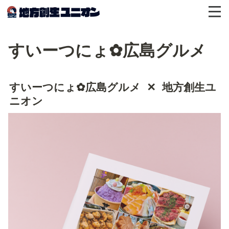
すいーつにょ✿広島グルメ
すいーつにょ✿広島グルメ
  ✕  地方創生ユ
ニオン