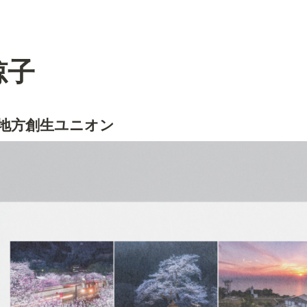
椋子
  地方創生ユニオン