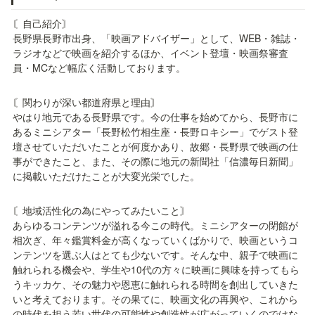
〘自己紹介〙

長野県長野市出身、「映画アドバイザー」として、WEB・雑誌・
ラジオなどで映画を紹介するほか、イベント登壇・映画祭審査
員・MCなど幅広く活動しております。
〘関わりが深い都道府県と理由〙

やはり地元である長野県です。今の仕事を始めてから、長野市に
あるミニシアター「長野松竹相生座・長野ロキシー」でゲスト登
壇させていただいたことが何度かあり、故郷・長野県で映画の仕
事ができたこと、また、その際に地元の新聞社「信濃毎日新聞」
に掲載いただけたことが大変光栄でした。
〘地域活性化の為にやってみたいこと〙

あらゆるコンテンツが溢れる今この時代。ミニシアターの閉館が
相次ぎ、年々鑑賞料金が高くなっていくばかりで、映画というコ
ンテンツを選ぶ人はとても少ないです。そんな中、親子で映画に
触れられる機会や、学生や10代の方々に映画に興味を持ってもら
うキッカケ、その魅力や恩恵に触れられる時間を創出していきた
いと考えております。その果てに、映画文化の再興や、これから
の時代を担う若い世代の可能性や創造性が広がっていくのではな