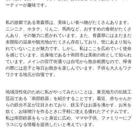
ーティーが趣味です。
私の故郷である青森県は、美味しい食べ物がたくさんあります。
ニンニク、ホタテ、りんご、馬肉など、おすすめの食材がたくさ
んあり、その魅力に惹かれています。また、青森県にはまだまだ
未開拓の温泉や観光地がたくさん存在しており、世にあまり知ら
れていないことが魅力です。しかし、私はここを広めていく使命
を感じています。出身地である十和田市は美術の街として知られ
ています。メインの官庁街通りは自宅から散歩範囲なので、帰省
の際には息子と毎日お散歩を楽しんでいます。子供も大人もワク
ワクする地元が自慢です。
地域活性化のために私がやってみたいことは、東北地方の伝統工
芸品である「南部鉄器」を紹介することです。最近、赤ちゃんか
らの鉄分不足が注目されており、鉄玉子はお湯を沸かす、お米を
炊く、お味噌汁を作るときに手軽に使える優れたアイテムです。
私は南部鉄器をもっと身近に広め、ママや子供、ファミリーにプ
ラスになる情報を提供したいと考えています。