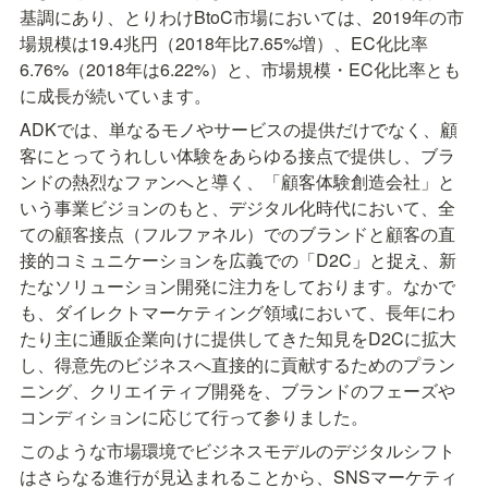
基調にあり、とりわけBtoC市場においては、2019年の市
場規模は19.4兆円（2018年比7.65%増）、EC化比率
6.76%（2018年は6.22%）と、市場規模・EC化比率とも
に成長が続いています。
ADKでは、単なるモノやサービスの提供だけでなく、顧
客にとってうれしい体験をあらゆる接点で提供し、ブラ
ンドの熱烈なファンへと導く、「顧客体験創造会社」と
いう事業ビジョンのもと、デジタル化時代において、全
ての顧客接点（フルファネル）でのブランドと顧客の直
接的コミュニケーションを広義での「D2C」と捉え、新
たなソリューション開発に注力をしております。なかで
も、ダイレクトマーケティング領域において、長年にわ
たり主に通販企業向けに提供してきた知見をD2Cに拡大
し、得意先のビジネスへ直接的に貢献するためのプラン
ニング、クリエイティブ開発を、ブランドのフェーズや
コンディションに応じて行って参りました。
このような市場環境でビジネスモデルのデジタルシフト
はさらなる進行が見込まれることから、SNSマーケティ