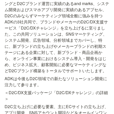
ングとD2Cブランド運営に実績のあるand marks、システ
ム開発およびスマホアプリ開発に実績のあるアプセル、
D2Cのみならずマーケティング領域全般に強みを持つ
ADKの3社共同で、ブランドやメーカーのD2C/DX支援サ
ービス「D2C/DXチャレンジ」を立ち上げるに至りまし
た。この共同ソリューションは、SNSマーケティング、
システム開発、広告領域、分析領域までカバーし、特
に、新ブランドの立ち上げやメーカーブランドの初期ス
テージにある企業に対して、新ブランド・商品企画か
ら、オンライン事業におけるシステム導入・開発をはじ
め、ビジネス拡大、顧客開拓に必要なマーケティングな
どD2Cブランド構築をトータルでサポートいたします。
ADKは今後もD2C領域での新たなソリューション開発に
注力して参ります。
＜D2C/DX支援パッケージ「D2C/DXチャレンジ」の詳細
＞
D2C立ち上げに必要な要素、主にECサイトの立ち上げ、
アプリ開発、SNSアカウント開設などをオールインワン