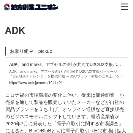
ADK
お取り組み｜pickup
ADK、and marks、アプセルの3社が共同でD2C/DX支援パッケージ「D2C/DXチャレンジ」を提供開始 | News | ADK
ADK、and marks、アプセルの3社が共同で D2C/DX支援パッケージ
「D2C/DXチャレンジ」を提供開始 ～D2Cブランド初期の立ち上げをト
ータルでサポート～ 株式会社ADKマーケティング・ソリューションズ
https://www.adk.jp/news/104142/
（本社：東京都港区、代表取締役社長 植野伸一、以下「ADK」）は、
D2Cブランド企画・開発・運営を手掛けるand marks株式会社（本社：
コロナ禍の市場環境の変化に伴い、従来は流通卸業・小
東京都新宿区、代表取締役社長 三輪武寛、以下
売業を通して製品を販売していたメーカーなどが自社の
製品ブランドを立ち上げ、オンライン通販など直接販売
のビジネスモデルにシフトしています。経済産業省が
2020年7月に発表した「電子商取引に関する市場調査」
によると、BtoC/BtoBともに電子商取引（EC)市場は拡大